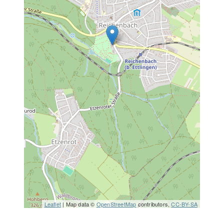
Leaflet
| Map data ©
OpenStreetMap
contributors,
CC-BY-SA