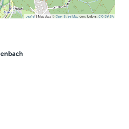
Leaflet
| Map data ©
OpenStreetMap
contributors,
CC-BY-SA
henbach