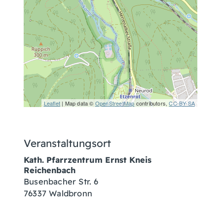
Leaflet
| Map data ©
OpenStreetMap
contributors,
CC-BY-SA
Veranstaltungsort
Kath. Pfarrzentrum Ernst Kneis
Reichenbach
Busenbacher Str. 6
76337 Waldbronn