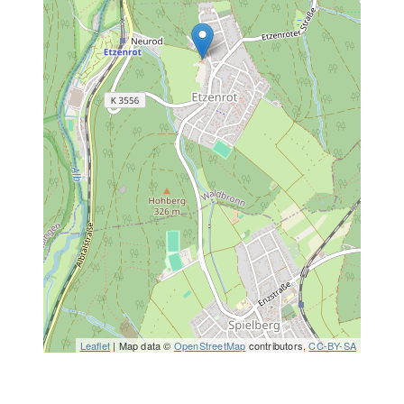
Leaflet
| Map data ©
OpenStreetMap
contributors,
CC-BY-SA