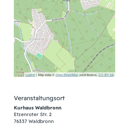
Leaflet
| Map data ©
OpenStreetMap
contributors,
CC-BY-SA
Veranstaltungsort
Kurhaus Waldbronn
Etzenroter Str. 2
76337
Waldbronn