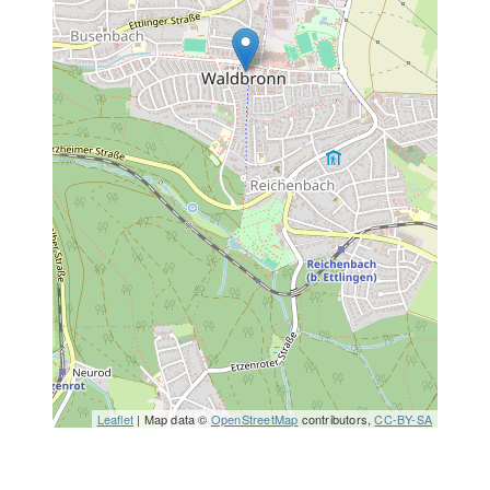
Leaflet
| Map data ©
OpenStreetMap
contributors,
CC-BY-SA