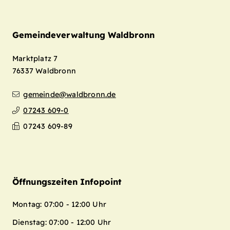
Gemeindeverwaltung Waldbronn
Marktplatz 7
76337
Waldbronn
gemeinde@waldbronn.de
07243 609-0
Leaflet
| Map data ©
OpenStreetMap
07243 609-89
contributors,
CC-BY-SA
+
−
Öffnungszeiten Infopoint
Montag: 07:00 - 12:00 Uhr
Dienstag: 07:00 - 12:00 Uhr