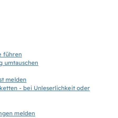
e führen
ng umtauschen
ust melden
etten - bei Unleserlichkeit oder
ungen melden