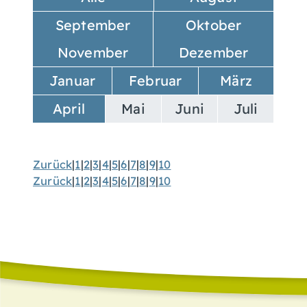
September
Oktober
November
Dezember
Januar
Februar
März
April
Mai
Juni
Juli
Zurück
|
1
|
2
|
3
|
4
|
5
|
6
|
7
|
8
|
9
|
10
Zurück
|
1
|
2
|
3
|
4
|
5
|
6
|
7
|
8
|
9
|
10