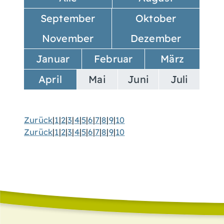
September
Oktober
November
Dezember
Januar
Februar
März
April
Mai
Juni
Juli
Zurück
|
1
|
2
|
3
|
4
|
5
|
6
|
7
|
8
|
9
|
10
Zurück
|
1
|
2
|
3
|
4
|
5
|
6
|
7
|
8
|
9
|
10