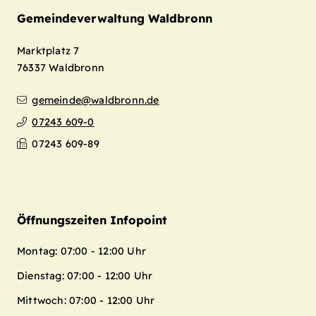
Gemeindeverwaltung Waldbronn
Marktplatz 7
76337
Waldbronn
gemeinde@waldbronn.de
07243 609-0
Leaflet
| Map data ©
OpenStreetMap
07243 609-89
contributors,
CC-BY-SA
+
−
Öffnungszeiten Infopoint
Montag: 07:00 - 12:00 Uhr
Dienstag: 07:00 - 12:00 Uhr
Mittwoch: 07:00 - 12:00 Uhr