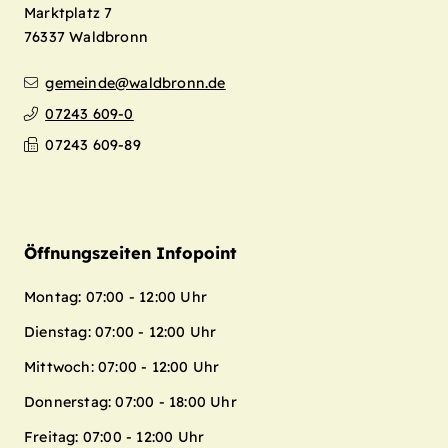
Marktplatz 7
76337
Waldbronn
gemeinde@waldbronn.de
07243 609-0
Leaflet
| Map data ©
OpenStreetMap
07243 609-89
contributors,
CC-BY-SA
+
−
Öffnungszeiten Infopoint
Montag: 07:00 - 12:00 Uhr
Dienstag: 07:00 - 12:00 Uhr
Mittwoch: 07:00 - 12:00 Uhr
Donnerstag: 07:00 - 18:00 Uhr
Freitag: 07:00 - 12:00 Uhr