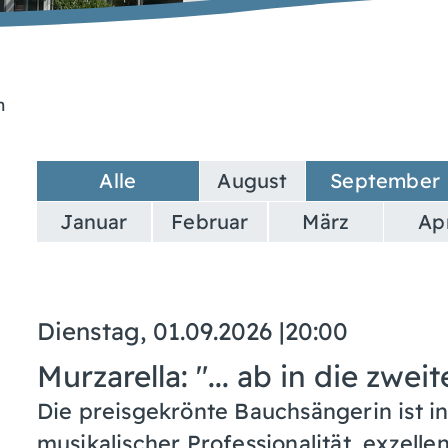
n
Alle
August
September
Januar
Februar
März
Apr
Dienstag, 01.09.2026
|
20:00
Murzarella: "... ab in die zwe
Die preisgekrönte Bauchsängerin ist in 
musikalischer Professionalität, exzel