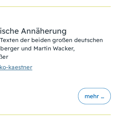
arische Annäherung
Texten der beiden großen deutschen
nberger und Martin Wacker,
ßer
eko-kaestner
mehr …