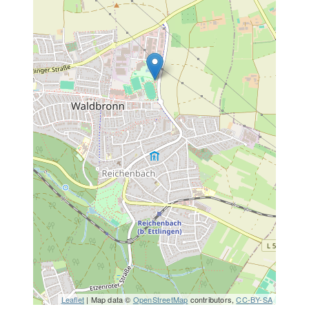
Leaflet
| Map data ©
OpenStreetMap
contributors,
CC-BY-SA