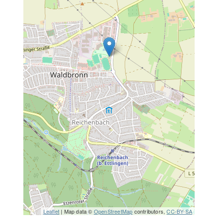
Leaflet
| Map data ©
OpenStreetMap
contributors,
CC-BY-SA