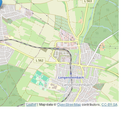
Leaflet
| Map data ©
OpenStreetMap
contributors,
CC-BY-SA