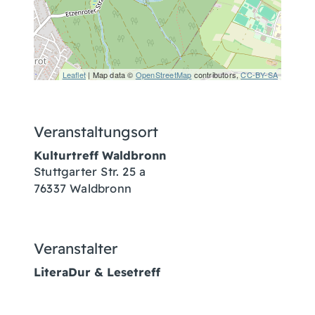
Leaflet
| Map data ©
OpenStreetMap
contributors,
CC-BY-SA
Veranstaltungsort
Kulturtreff Waldbronn
Stuttgarter Str. 25 a
76337 Waldbronn
Veranstalter
LiteraDur & Lesetreff