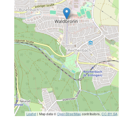
Leaflet
| Map data ©
OpenStreetMap
contributors,
CC-BY-SA