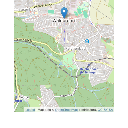
Leaflet
| Map data ©
OpenStreetMap
contributors,
CC-BY-SA