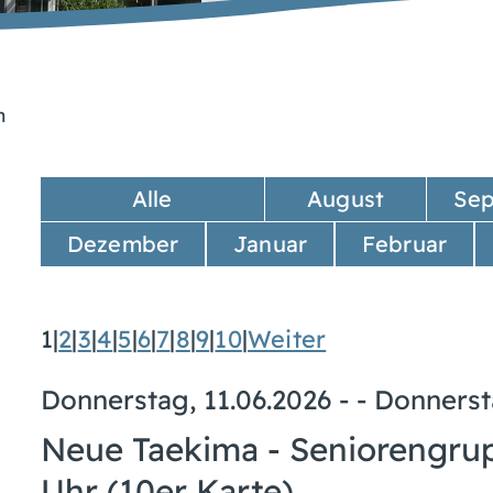
n
Alle
August
Se
Dezember
Januar
Februar
1
|
2
|
3
|
4
|
5
|
6
|
7
|
8
|
9
|
10
|
Weiter
Donnerstag, 11.06.2026
- -
Donnerst
Neue Taekima - Seniorengrup
Uhr (10er Karte)