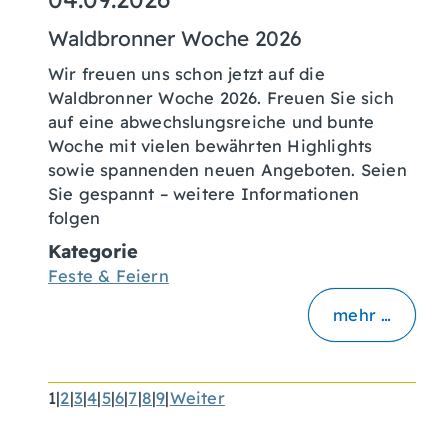
Waldbronner Woche 2026
Wir freuen uns schon jetzt auf die
Waldbronner Woche 2026. Freuen Sie sich
auf eine abwechslungsreiche und bunte
Woche mit vielen bewährten Highlights
sowie spannenden neuen Angeboten. Seien
Sie gespannt – weitere Informationen
folgen
Kategorie
Feste & Feiern
mehr …
1
|
2
|
3
|
4
|
5
|
6
|
7
|
8
|
9
|
Weiter