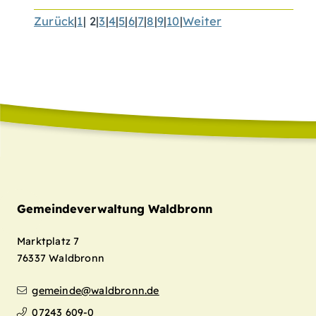
Zurück
|
1
|
2
|
3
|
4
|
5
|
6
|
7
|
8
|
9
|
10
|
Weiter
Gemeindeverwaltung Waldbronn
Marktplatz 7
76337
Waldbronn
gemeinde@waldbronn.de
07243 609-0