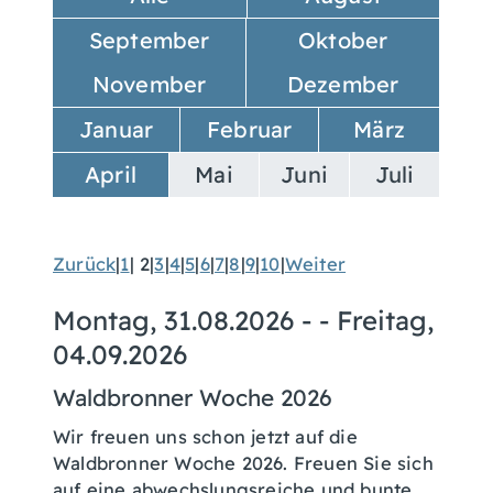
September
Oktober
November
Dezember
Januar
Februar
März
April
Mai
Juni
Juli
Zurück
|
1
|
2
|
3
|
4
|
5
|
6
|
7
|
8
|
9
|
10
|
Weiter
Montag, 31.08.2026
- -
Freitag,
04.09.2026
Waldbronner Woche 2026
Wir freuen uns schon jetzt auf die
Waldbronner Woche 2026. Freuen Sie sich
auf eine abwechslungsreiche und bunte