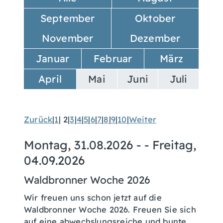
September
Oktober
November
Dezember
Januar
Februar
März
April
Mai
Juni
Juli
Zurück
|
1
|
2
|
3
|
4
|
5
|
6
|
7
|
8
|
9
|
10
|
Weiter
Montag, 31.08.2026
- -
Freitag,
04.09.2026
Waldbronner Woche 2026
Wir freuen uns schon jetzt auf die
Waldbronner Woche 2026. Freuen Sie sich
auf eine abwechslungsreiche und bunte