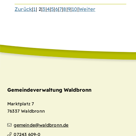
Zurück
|
1
|
2
|
3
|
4
|
5
|
6
|
7
|
8
|
9
|
10
|
Weiter
Gemeindeverwaltung Waldbronn
Marktplatz 7
76337
Waldbronn
gemeinde@waldbronn.de
07243 609-0