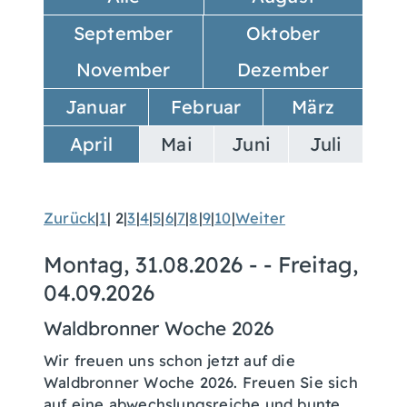
September
Oktober
November
Dezember
Januar
Februar
März
April
Mai
Juni
Juli
Zurück
|
1
|
2
|
3
|
4
|
5
|
6
|
7
|
8
|
9
|
10
|
Weiter
Montag, 31.08.2026
- -
Freitag,
04.09.2026
Waldbronner Woche 2026
Wir freuen uns schon jetzt auf die
Waldbronner Woche 2026. Freuen Sie sich
auf eine abwechslungsreiche und bunte