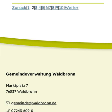
Zurück
|
1
|
2
|
3
|
4
|
5
|
6
|
7
|
8
|
9
|
10
|
Weiter
Gemeindeverwaltung Waldbronn
Marktplatz 7
76337
Waldbronn
gemeinde@waldbronn.de
07243 609-0