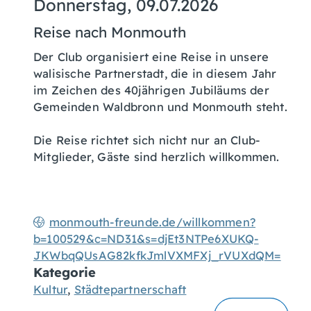
Donnerstag, 09.07.2026
Reise nach Monmouth
Der Club organisiert eine Reise in unsere
walisische Partnerstadt, die in diesem Jahr
im Zeichen des 40jährigen Jubiläums der
Gemeinden Waldbronn und Monmouth steht.
Die Reise richtet sich nicht nur an Club-
Mitglieder, Gäste sind herzlich willkommen.
monmouth-freunde.de/willkommen?
b=100529&c=ND31&s=djEt3NTPe6XUKQ-
JKWbqQUsAG82kfkJmlVXMFXj_rVUXdQM=
Kategorie
Kultur
,
Städtepartnerschaft