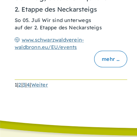
2. Etappe des Neckarsteigs
So 05. Juli Wir sind unterwegs
auf der 2. Etappe des Neckarsteigs
www.schwarzwaldverein-
waldbronn.eu/EU/events
mehr …
1
|
2
|
3
|
4
|
Weiter