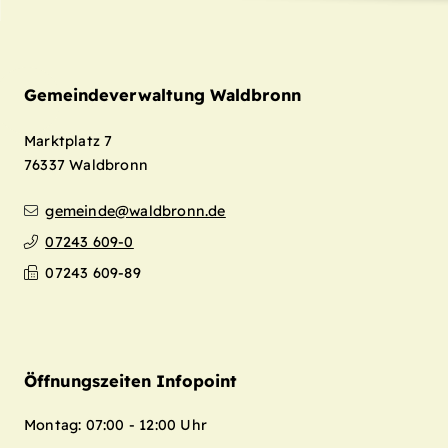
Gemeindeverwaltung Waldbronn
Marktplatz 7
76337
Waldbronn
gemeinde@waldbronn.de
07243 609-0
Leaflet
| Map data ©
OpenStreetMap
07243 609-89
contributors,
CC-BY-SA
+
−
Öffnungszeiten Infopoint
Montag: 07:00 - 12:00 Uhr