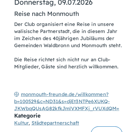
Donnerstag, 09.07.2026
Reise nach Monmouth
Der Club organisiert eine Reise in unsere
walisische Partnerstadt, die in diesem Jahr
im Zeichen des 40jährigen Jubiläums der
Gemeinden Waldbronn und Monmouth steht.
Die Reise richtet sich nicht nur an Club-
Mitglieder, Gäste sind herzlich willkommen.
monmouth-freunde.de/willkommen?
b=100529&c=ND31&s=djEt3NTPe6XUKQ-
JKWbqQUsAG82kfkJmlVXMFXj_rVUXdQM=
Kategorie
Kultur
,
Städtepartnerschaft