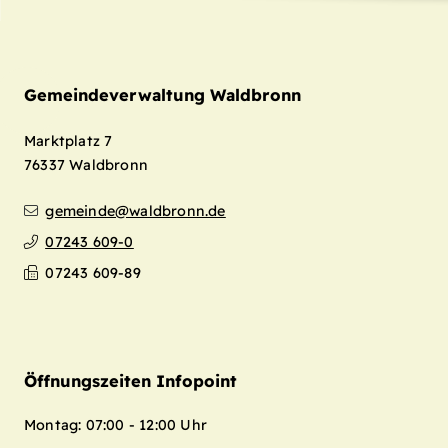
Gemeindeverwaltung Waldbronn
Marktplatz 7
76337
Waldbronn
gemeinde@waldbronn.de
07243 609-0
Leaflet
| Map data ©
OpenStreetMap
07243 609-89
contributors,
CC-BY-SA
+
−
Öffnungszeiten Infopoint
Montag: 07:00 - 12:00 Uhr