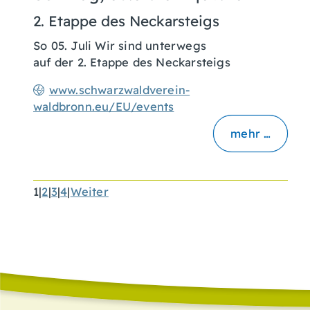
2. Etappe des Neckarsteigs
So 05. Juli Wir sind unterwegs
auf der 2. Etappe des Neckarsteigs
www.schwarzwaldverein-
waldbronn.eu/EU/events
mehr …
1
|
2
|
3
|
4
|
Weiter