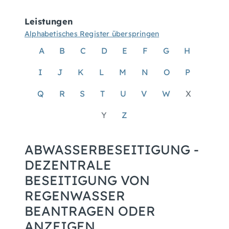
Leistungen
Alphabetisches Register überspringen
A
B
C
D
E
F
G
H
I
J
K
L
M
N
O
P
Q
R
S
T
U
V
W
X
Y
Z
ABWASSERBESEITIGUNG -
DEZENTRALE
BESEITIGUNG VON
REGENWASSER
BEANTRAGEN ODER
ANZEIGEN