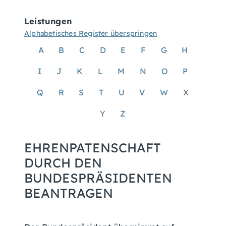
Leistungen
Alphabetisches Register überspringen
A
B
C
D
E
F
G
H
I
J
K
L
M
N
O
P
Q
R
S
T
U
V
W
X
Y
Z
EHRENPATENSCHAFT
DURCH DEN
BUNDESPRÄSIDENTEN
BEANTRAGEN