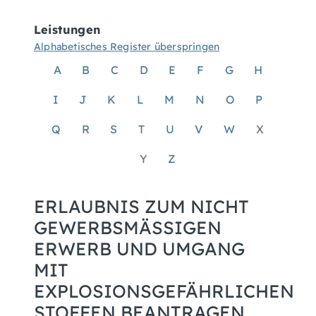
Leistungen
Alphabetisches Register überspringen
A
B
C
D
E
F
G
H
I
J
K
L
M
N
O
P
Q
R
S
T
U
V
W
X
Y
Z
ERLAUBNIS ZUM NICHT
GEWERBSMÄSSIGEN E
RWERB UND UMGANG M
IT E
XPLOSIONSGEFÄHRLICHEN S
TOFFEN BEANTRAGEN