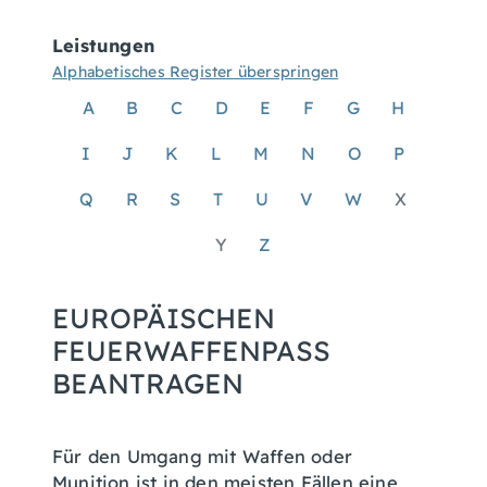
Leistungen
Alphabetisches Register überspringen
A
B
C
D
E
F
G
H
I
J
K
L
M
N
O
P
Q
R
S
T
U
V
W
X
Y
Z
EUROPÄISCHEN
FEUERWAFFENPASS
BEANTRAGEN
Für den Umgang mit Waffen oder
Munition ist in den meisten Fällen eine