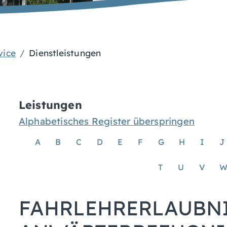
vice
Dienstleistungen
Leistungen
Alphabetisches Register überspringen
A
B
C
D
E
F
G
H
I
J
T
U
V
FAHRLEHRERLAUBNI