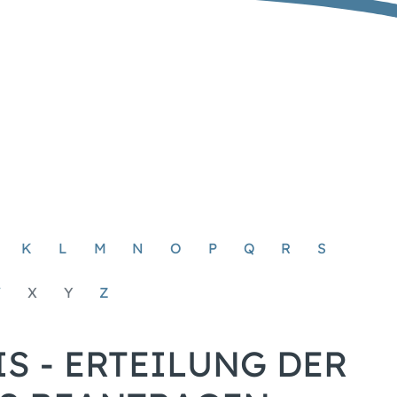
K
L
M
N
O
P
Q
R
S
W
X
Y
Z
S - ERTEILUNG DER