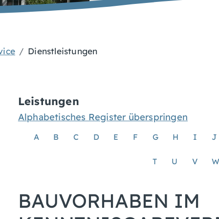
vice
Dienstleistungen
Leistungen
Alphabetisches Register überspringen
A
B
C
D
E
F
G
H
I
J
T
U
V
BAUVORHABEN IM