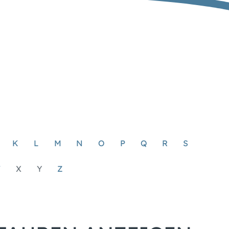
K
L
M
N
O
P
Q
R
S
W
X
Y
Z