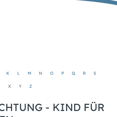
K
L
M
N
O
P
Q
R
S
W
X
Y
Z
CHTUNG - KIND FÜR