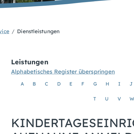
vice
Dienstleistungen
Leistungen
Alphabetisches Register überspringen
A
B
C
D
E
F
G
H
I
J
T
U
V
KINDERTAGESEINRI