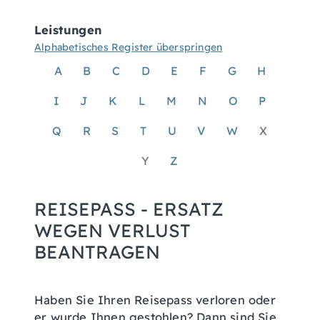
Leistungen
Alphabetisches Register überspringen
A
B
C
D
E
F
G
H
I
J
K
L
M
N
O
P
Q
R
S
T
U
V
W
X
Y
Z
REISEPASS - ERSATZ
WEGEN VERLUST
BEANTRAGEN
Haben Sie Ihren Reisepass verloren oder
er wurde Ihnen gestohlen? Dann sind Sie