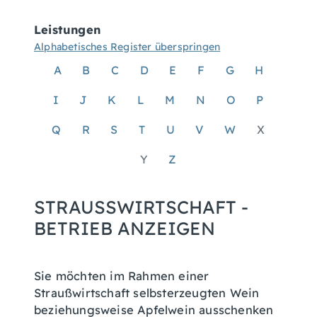
Leistungen
Alphabetisches Register überspringen
A
B
C
D
E
F
G
H
I
J
K
L
M
N
O
P
Q
R
S
T
U
V
W
X
Y
Z
STRAUSSWIRTSCHAFT - B
ETRIEB ANZEIGEN
Sie möchten im Rahmen einer
Straußwirtschaft selbsterzeugten Wein
beziehungsweise Apfelwein ausschenken