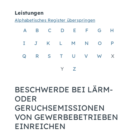
Leistungen
Alphabetisches Register überspringen
A
B
C
D
E
F
G
H
I
J
K
L
M
N
O
P
Q
R
S
T
U
V
W
X
Y
Z
BESCHWERDE BEI LÄRM-
ODER
GERUCHSEMISSIONEN
VON GEWERBEBETRIEBEN
EINREICHEN