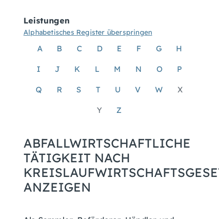
Leistungen
Alphabetisches Register überspringen
A
B
C
D
E
F
G
H
I
J
K
L
M
N
O
P
Q
R
S
T
U
V
W
X
Y
Z
ABFALLWIRTSCHAFTLICHE
TÄTIGKEIT NACH
KREISLAUFWIRTSCHAFTSGESE
ANZEIGEN