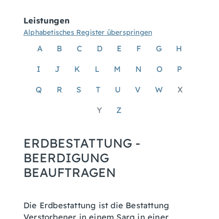
Leistungen
Alphabetisches Register überspringen
A
B
C
D
E
F
G
H
I
J
K
L
M
N
O
P
Q
R
S
T
U
V
W
X
Y
Z
ERDBESTATTUNG -
BEERDIGUNG
BEAUFTRAGEN
Die Erdbestattung ist die Bestattung
Verstorbener in einem Sarg in einer