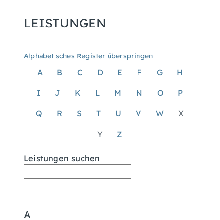
LEISTUNGEN
Alphabetisches Register überspringen
A
B
C
D
E
F
G
H
I
J
K
L
M
N
O
P
Q
R
S
T
U
V
W
X
Y
Z
Leistungen suchen
A