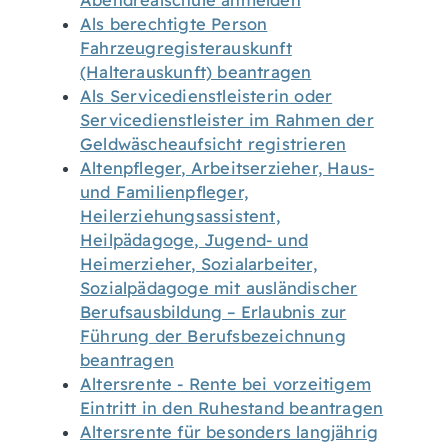
Abendrealschule anmelden
Als berechtigte Person
Fahrzeugregisterauskunft
(Halterauskunft) beantragen
Als Servicedienstleisterin oder
Servicedienstleister im Rahmen der
Geldwäscheaufsicht registrieren
Altenpfleger, Arbeitserzieher, Haus-
und Familienpfleger,
Heilerziehungsassistent,
Heilpädagoge, Jugend- und
Heimerzieher, Sozialarbeiter,
Sozialpädagoge mit ausländischer
Berufsausbildung – Erlaubnis zur
Führung der Berufsbezeichnung
beantragen
Altersrente - Rente bei vorzeitigem
Eintritt in den Ruhestand beantragen
Altersrente für besonders langjährig