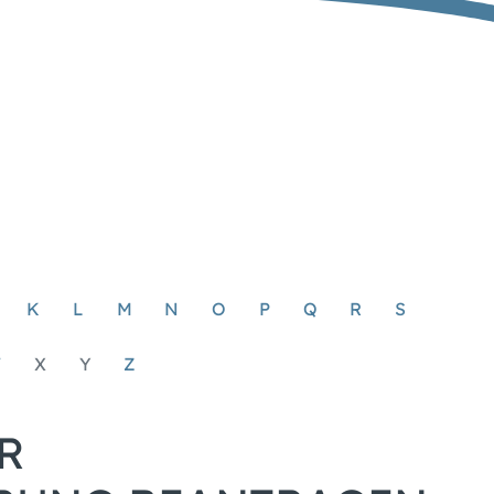
K
L
M
N
O
P
Q
R
S
W
X
Y
Z
R