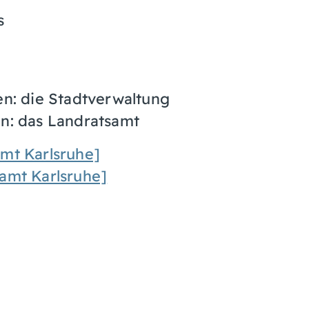
s
en: die Stadtverwaltung
n: das Landratsamt
amt Karlsruhe]
samt Karlsruhe]