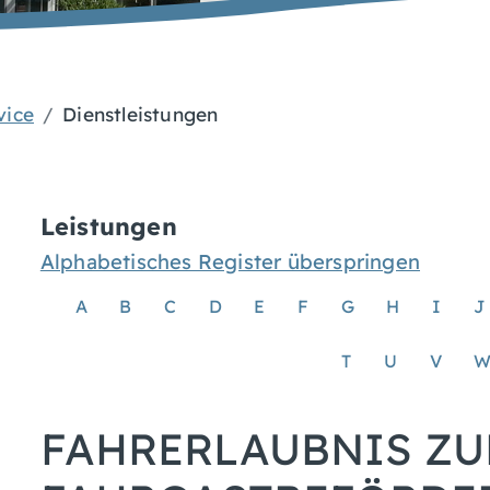
vice
Dienstleistungen
Leistungen
Alphabetisches Register überspringen
A
B
C
D
E
F
G
H
I
J
T
U
V
FAHRERLAUBNIS ZU