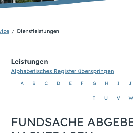
vice
Dienstleistungen
Leistungen
Alphabetisches Register überspringen
A
B
C
D
E
F
G
H
I
J
T
U
V
FUNDSACHE ABGEB