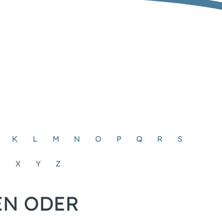
K
L
M
N
O
P
Q
R
S
W
X
Y
Z
EN ODER