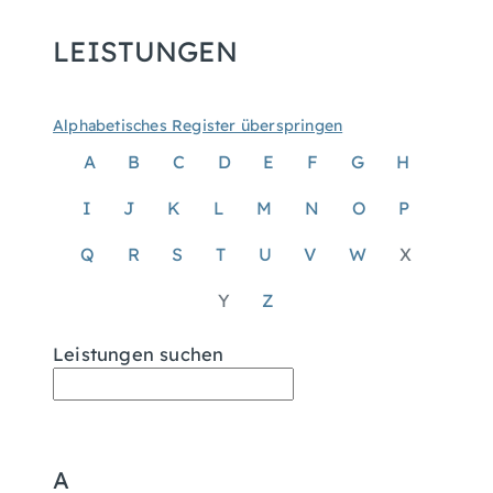
LEISTUNGEN
Alphabetisches Register überspringen
A
B
C
D
E
F
G
H
I
J
K
L
M
N
O
P
Q
R
S
T
U
V
W
X
Y
Z
Leistungen suchen
A