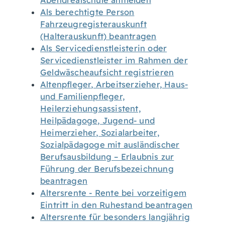
Abendrealschule anmelden
Als berechtigte Person
Fahrzeugregisterauskunft
(Halterauskunft) beantragen
Als Servicedienstleisterin oder
Servicedienstleister im Rahmen der
Geldwäscheaufsicht registrieren
Altenpfleger, Arbeitserzieher, Haus-
und Familienpfleger,
Heilerziehungsassistent,
Heilpädagoge, Jugend- und
Heimerzieher, Sozialarbeiter,
Sozialpädagoge mit ausländischer
Berufsausbildung – Erlaubnis zur
Führung der Berufsbezeichnung
beantragen
Altersrente - Rente bei vorzeitigem
Eintritt in den Ruhestand beantragen
Altersrente für besonders langjährig