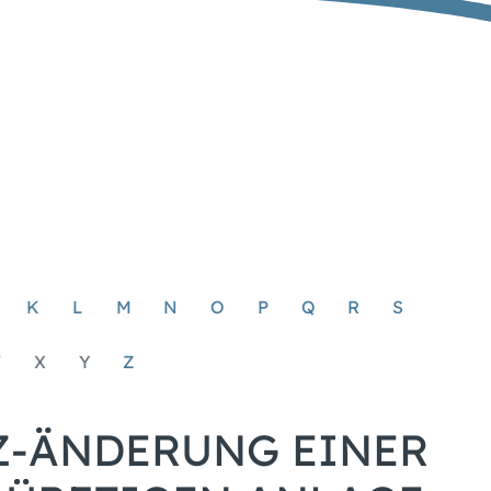
K
L
M
N
O
P
Q
R
S
W
X
Y
Z
Z-ÄNDERUNG EINER