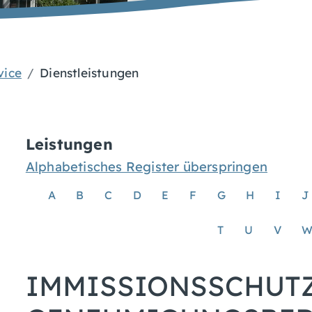
vice
Dienstleistungen
Leistungen
Alphabetisches Register überspringen
A
B
C
D
E
F
G
H
I
J
T
U
V
IMMISSIONSSCHUT