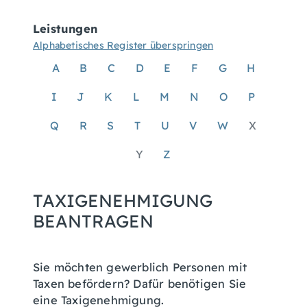
Leistungen
Alphabetisches Register überspringen
A
B
C
D
E
F
G
H
I
J
K
L
M
N
O
P
Q
R
S
T
U
V
W
X
Y
Z
TAXIGENEHMIGUNG
BEANTRAGEN
Sie möchten gewerblich Personen mit
Taxen befördern? Dafür benötigen Sie
eine Taxigenehmigung.