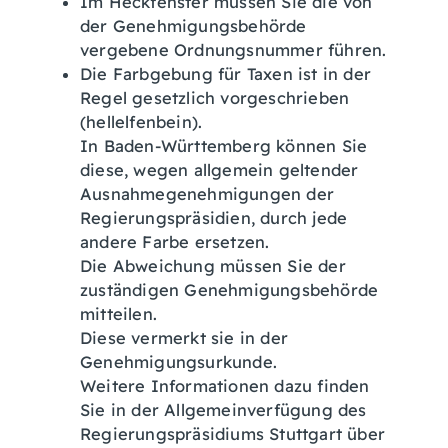
Im Heckfenster müssen Sie die von
der Genehmigungsb
e
hörde
vergebene Ordnungsnummer führen.
Die Farbgebung für Taxen ist in der
Regel gesetzlich vorgeschrieben
(hellelfenbein).
In Baden-Württemberg können Sie
diese, wegen allgemein ge
l
tender
Ausnahmegenehmigungen der
Regierungspräsid
i
en, durch jede
andere Farbe ersetzen.
Die Abweichung müssen Sie der
zuständigen Genehmigungsbehörde
mitte
i
len.
Diese vermerkt sie in der
Genehmigungsurkunde.
We
i
tere Informationen dazu finden
Sie in der Allgemeinverfügung des
Regierungspräsidiums Stuttgart über