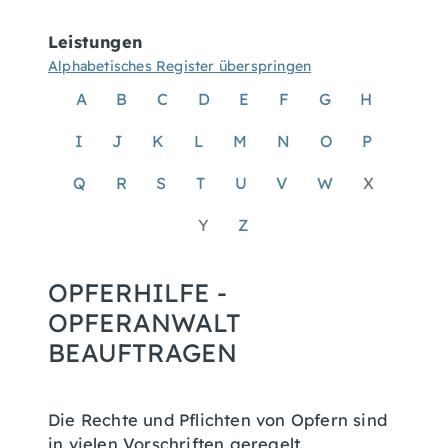
Leistungen
Alphabetisches Register überspringen
A
B
C
D
E
F
G
H
I
J
K
L
M
N
O
P
Q
R
S
T
U
V
W
X
Y
Z
OPFERHILFE -
OPFERANWALT
BEAUFTRAGEN
Die Rechte und Pflichten von Opfern sind
in vielen Vorschriften geregelt.