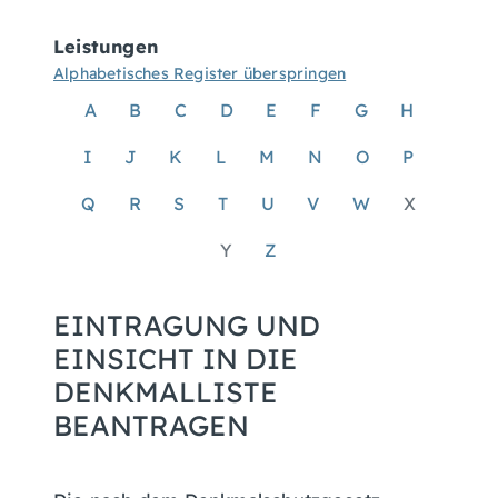
Leistungen
Alphabetisches Register überspringen
A
B
C
D
E
F
G
H
I
J
K
L
M
N
O
P
Q
R
S
T
U
V
W
X
Y
Z
EINTRAGUNG UND
EINSICHT IN DIE
DENKMALLISTE
BEANTRAGEN