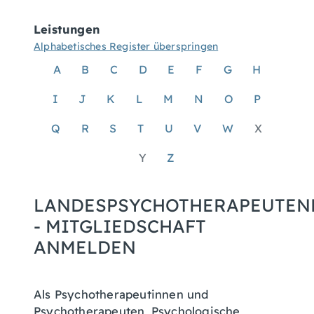
Leistungen
Alphabetisches Register überspringen
A
B
C
D
E
F
G
H
I
J
K
L
M
N
O
P
Q
R
S
T
U
V
W
X
Y
Z
LANDESPSYCHOTHERAPEUTE
- MITGLIEDSCHAFT
ANMELDEN
Als Psychotherapeutinnen und
Psychotherapeuten, Psychologische