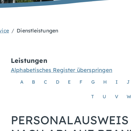
vice
Dienstleistungen
Leistungen
Alphabetisches Register überspringen
A
B
C
D
E
F
G
H
I
J
T
U
V
PERSONALAUSWEIS 