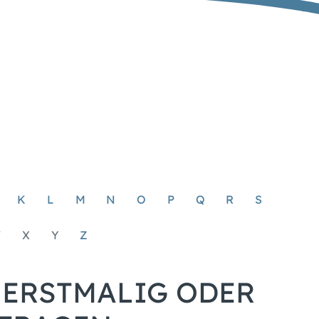
K
L
M
N
O
P
Q
R
S
W
X
Y
Z
ERSTMALIG ODER