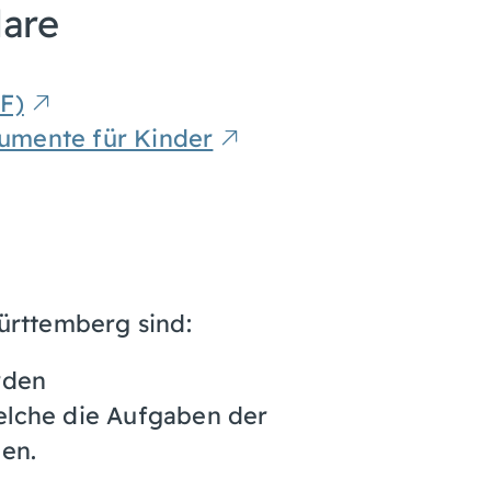
lare
F)
umente für Kinder
rttemberg sind:
rden
elche die Aufgaben der
en.