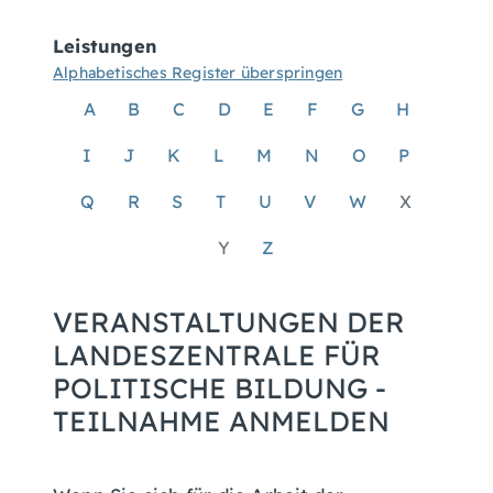
Leistungen
Alphabetisches Register überspringen
A
B
C
D
E
F
G
H
I
J
K
L
M
N
O
P
Q
R
S
T
U
V
W
X
Y
Z
VERANSTALTUNGEN DER
LANDESZENTRALE FÜR
POLITISCHE BILDUNG -
TEILNAHME ANMELDEN