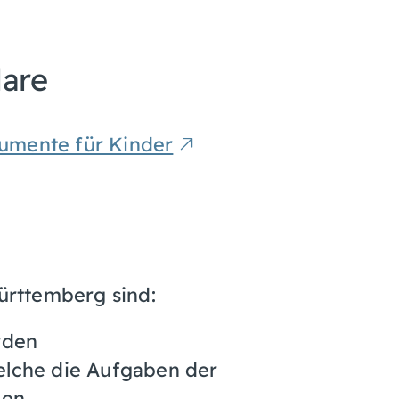
lare
umente für Kinder
rttemberg sind:
rden
elche die Aufgaben der
en.