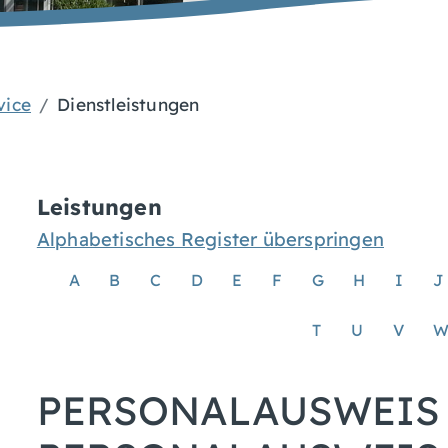
vice
Dienstleistungen
Leistungen
Alphabetisches Register überspringen
A
B
C
D
E
F
G
H
I
J
T
U
V
PERSONALAUSWEIS 