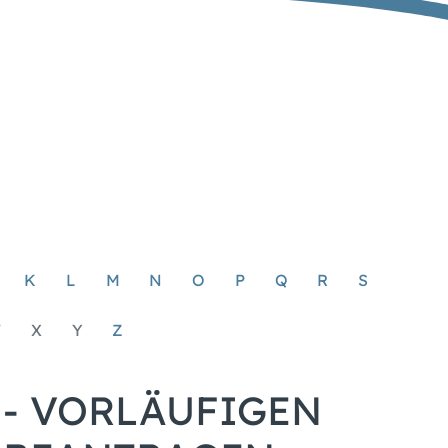
K
L
M
N
O
P
Q
R
S
W
X
Y
Z
- VORLÄUFIGEN